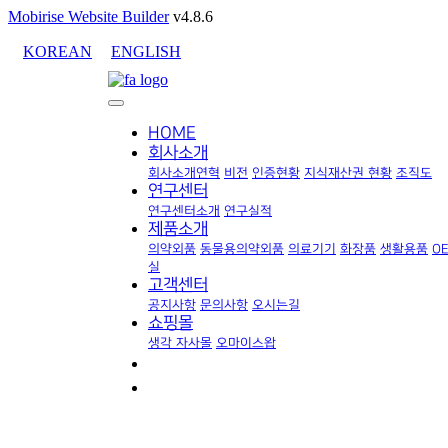
Mobirise Website Builder
v4.8.6
KOREAN
ENGLISH
HOME
회사소개
회사소개
연혁
비전
인증현황
지식재산권 현황
조직도
연구센터
연구센터소개
연구실적
제품소개
의약외품
동물용의약외품
의료기기
화장품
생활용품
O
실
고객센터
공지사항
문의사항
오시는길
쇼핑몰
생각 자사몰
오마이스왑