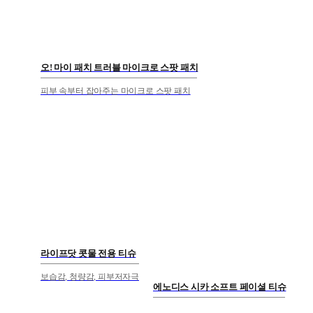
오! 마이 패치 트러블 마이크로 스팟 패치
피부 속부터 잡아주는 마이크로 스팟 패치
라이프닷 콧물 전용 티슈
보습감, 청량감, 피부저자극
에노디스 시카 소프트 페이셜 티슈