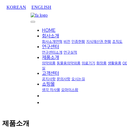
KOREAN
ENGLISH
HOME
회사소개
회사소개
연혁
비전
인증현황
지식재산권 현황
조직도
연구센터
연구센터소개
연구실적
제품소개
의약외품
동물용의약외품
의료기기
화장품
생활용품
O
실
고객센터
공지사항
문의사항
오시는길
쇼핑몰
생각 자사몰
오마이스왑
제품소개