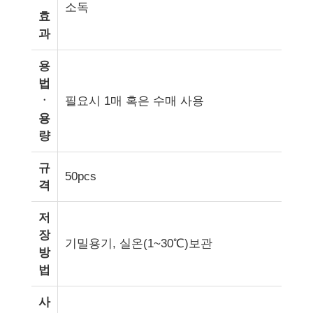
소독
효
과
용
법
ㆍ
필요시 1매 혹은 수매 사용
용
량
규
50pcs
격
저
장
기밀용기, 실온(1~30℃)보관
방
법
사