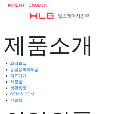
KOREAN
ENGLISH
제품소개
의약외품
동물용의약외품
의료기기
화장품
생활용품
OEM & ODM
자료실