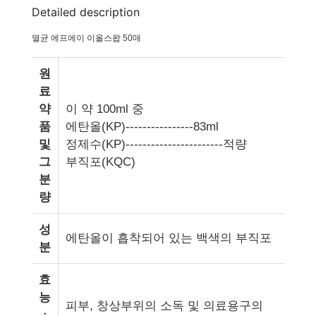
Detailed description
멸균 에프에이 이올스왑 50매
원
료
약
이 약 100ml 중
품
에탄올(KP)----------------83ml
및
정제수(KP)-----------------------적량
그
부직포(KQC)
분
량
성
에탄올이 흡착되어 있는 백색의 부직포
분
효
능
피부, 창상부위의 소독 및 의료용구의
ㆍ