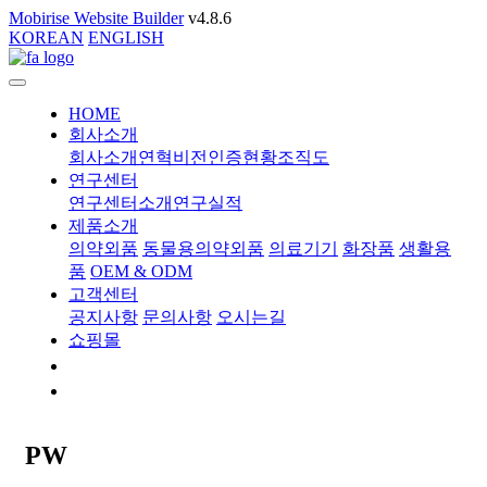
Mobirise Website Builder
v4.8.6
KOREAN
ENGLISH
HOME
회사소개
회사소개
연혁
비전
인증현황
조직도
연구센터
연구센터소개
연구실적
제품소개
의약외품
동물용의약외품
의료기기
화장품
생활용
품
OEM & ODM
고객센터
공지사항
문의사항
오시는길
쇼핑몰
PW