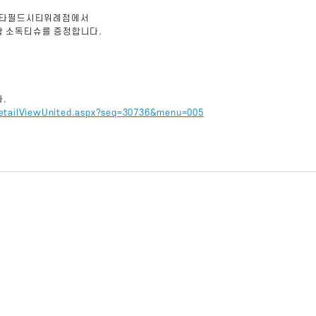
,스타필드시티위례점에서
왑 소독티슈를 증정합니다.
.
/detailViewUnited.aspx?seq=30736&menu=005