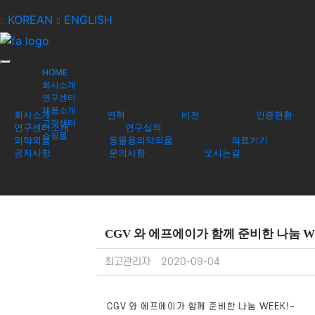
Mobirise Website Builder
v4.8.6
KOREAN
ENGLISH
뉴스
HOME
회사소개
연구센터
제품소개
회사소개
연혁
비전
인증현황
공지사항
고객센터
연구센터소개
연구실적
문의사항
쇼핑몰
의약외품
동물용의약외품
의료기기
오시는길
공지사항
문의사항
오시는길
공지사항
CGV 와 에프에이가 함께 준비한 나눔 W
최고관리자
2020-09-04
CGV 와 에프에이가 함께 준비한
나눔 WEEK!~