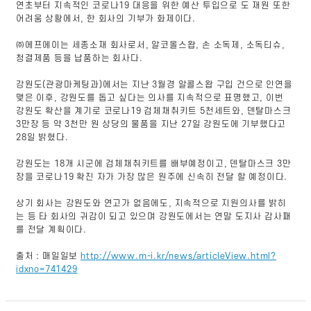
연초부터 지속적인 코로나19 대응을 위한 예산 투입으로 도 재원 또한
어려움 상황에서, 한 회사의 기부가 화제이다.
㈜에프에이는 세종소재 회사로서, 알코올스왑, 손 소독제, 소독티슈,
청결제품 등을 납품하는 회사다.
강원도(관광마케팅과)에서는 지난 3월경 알콜스왑 구입 건으로 인연을
맺은 이후, 강원도를 돕고 싶다는 의사를 지속적으로 표명했고, 이번
강원도 확산을 계기로 코로나19 검체채취키트 5천세트와, 덴탈마스크
3만장 등 약 3천만 원 상당의 물품을 지난 27일 강원도에 기부했다고
28일 밝혔다.
강원도는 18개 시군에 검체채취키트를 배부예정이고, 덴탈마스크 3만
장을 코로나19 확진 자가 가장 많은 원주에 신속히 전달 할 예정이다.
상기 회사는 강원도와 연고가 없음에도, 지속적으로 지원의사를 밝히
는 등 타 회사의 귀감이 되고 있으며 강원도에서는 연말 도지사 감사패
를 전달 계획이다.
출처 : 매일일보
http://www.m-i.kr/news/articleView.html?
idxno=741429