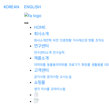
KOREAN
ENGLISH
HOME
회사소개
회사소개
연혁
비전
인증현황
지식재산권 현황
조직도
연구센터
연구센터소개
연구실적
제품소개
의약외품
동물용의약외품
의료기기
화장품
생활용품
OE
고객센터
공지사항
문의사항
오시는길
쇼핑몰
생각 자사몰
오마이스왑