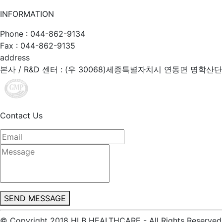
INFORMATION
Phone : 044-862-9134
Fax : 044-862-9135
address
본사 / R&D 센터 : (우 30068)세종특별자치시 연동면 명학산단
Contact Us
SEND MESSAGE
© Copyright 2018 HLB HEALTHCARE - All Rights Reserved