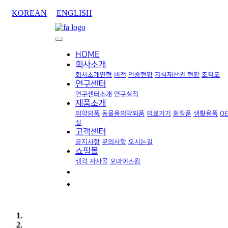
KOREAN
ENGLISH
HOME
회사소개
회사소개
연혁
비전
인증현황
지식재산권 현황
조직도
연구센터
연구센터소개
연구실적
제품소개
의약외품
동물용의약외품
의료기기
화장품
생활용품
O
실
고객센터
공지사항
문의사항
오시는길
쇼핑몰
생각 자사몰
오마이스왑